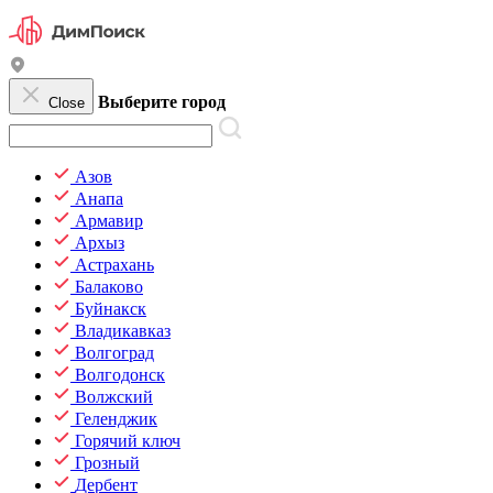
Выберите город
Close
Азов
Анапа
Армавир
Архыз
Астрахань
Балаково
Буйнакск
Владикавказ
Волгоград
Волгодонск
Волжский
Геленджик
Горячий ключ
Грозный
Дербент