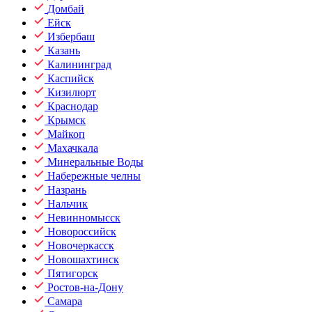
Домбай
Ейск
Избербаш
Казань
Калининград
Каспийск
Кизилюрт
Краснодар
Крымск
Майкоп
Махачкала
Минеральные Воды
Набережные челны
Назрань
Нальчик
Невинномысск
Новороссийск
Новочеркасск
Новошахтинск
Пятигорск
Ростов-на-Дону
Самара