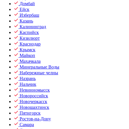
Домбай
Ейск
Избербаш
Казань
Калининград
Каспийск
Кизилюрт
Краснодар
Крымск
Майкоп
Махачкала
Минеральные Воды
Набережные челны
Назрань
Нальчик
Невинномысск
Новороссийск
Новочеркасск
Новошахтинск
Пятигорск
Ростов-на-Дону
Самара