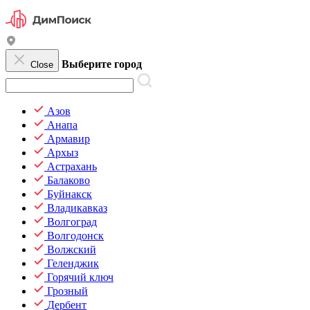
Выберите город
Close
Азов
Анапа
Армавир
Архыз
Астрахань
Балаково
Буйнакск
Владикавказ
Волгоград
Волгодонск
Волжский
Геленджик
Горячий ключ
Грозный
Дербент