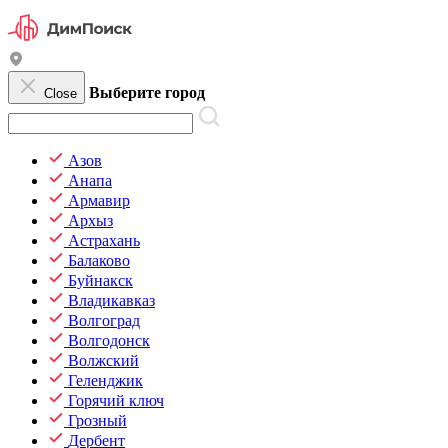
Выберите город
Close
Азов
Анапа
Армавир
Архыз
Астрахань
Балаково
Буйнакск
Владикавказ
Волгоград
Волгодонск
Волжский
Геленджик
Горячий ключ
Грозный
Дербент