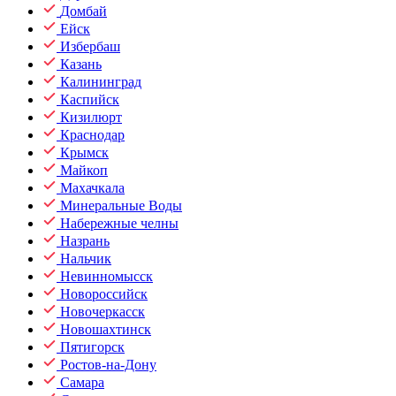
Домбай
Ейск
Избербаш
Казань
Калининград
Каспийск
Кизилюрт
Краснодар
Крымск
Майкоп
Махачкала
Минеральные Воды
Набережные челны
Назрань
Нальчик
Невинномысск
Новороссийск
Новочеркасск
Новошахтинск
Пятигорск
Ростов-на-Дону
Самара