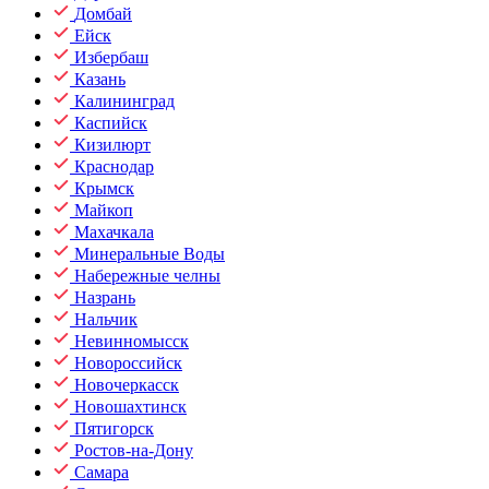
Домбай
Ейск
Избербаш
Казань
Калининград
Каспийск
Кизилюрт
Краснодар
Крымск
Майкоп
Махачкала
Минеральные Воды
Набережные челны
Назрань
Нальчик
Невинномысск
Новороссийск
Новочеркасск
Новошахтинск
Пятигорск
Ростов-на-Дону
Самара