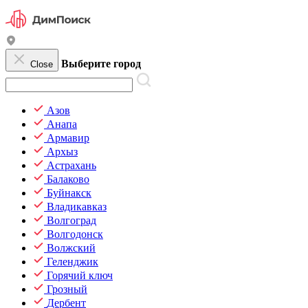
Выберите город
Close
Азов
Анапа
Армавир
Архыз
Астрахань
Балаково
Буйнакск
Владикавказ
Волгоград
Волгодонск
Волжский
Геленджик
Горячий ключ
Грозный
Дербент