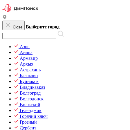
Выберите город
Close
Азов
Анапа
Армавир
Архыз
Астрахань
Балаково
Буйнакск
Владикавказ
Волгоград
Волгодонск
Волжский
Геленджик
Горячий ключ
Грозный
Дербент