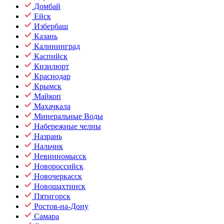
Домбай
Ейск
Избербаш
Казань
Калининград
Каспийск
Кизилюрт
Краснодар
Крымск
Майкоп
Махачкала
Минеральные Воды
Набережные челны
Назрань
Нальчик
Невинномысск
Новороссийск
Новочеркасск
Новошахтинск
Пятигорск
Ростов-на-Дону
Самара