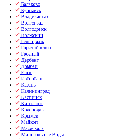
Балаково
Буйнакск
Владикавказ
Волгоград
Волгодонск
Волжский
Геленджик
Горячий ключ
Грозный
Дербент
Домбай
Ейск
Избербаш
Казань
Калининград
Каспийск
Кизилюрт
Краснодар
Крымск
Майкоп
Махачкала
Минеральные Воды