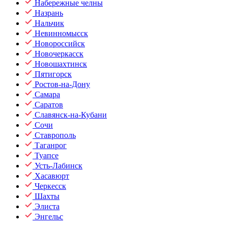
Набережные челны
Назрань
Нальчик
Невинномысск
Новороссийск
Новочеркасск
Новошахтинск
Пятигорск
Ростов-на-Дону
Самара
Саратов
Славянск-на-Кубани
Сочи
Ставрополь
Таганрог
Туапсе
Усть-Лабинск
Хасавюрт
Черкесск
Шахты
Элиста
Энгельс