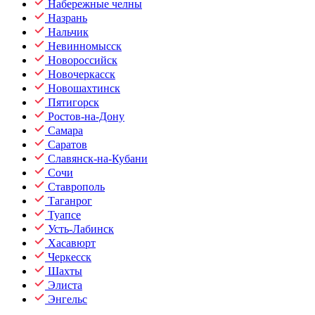
Набережные челны
Назрань
Нальчик
Невинномысск
Новороссийск
Новочеркасск
Новошахтинск
Пятигорск
Ростов-на-Дону
Самара
Саратов
Славянск-на-Кубани
Сочи
Ставрополь
Таганрог
Туапсе
Усть-Лабинск
Хасавюрт
Черкесск
Шахты
Элиста
Энгельс