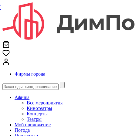
е
Фирмы города
Афиша
Все мероприятия
Кинотеатры
Концерты
Театры
Моб.приложение
Погода
Поддержка