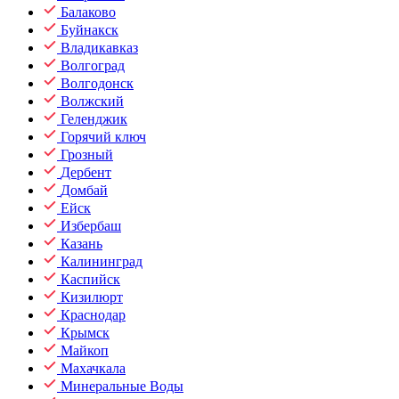
Балаково
Буйнакск
Владикавказ
Волгоград
Волгодонск
Волжский
Геленджик
Горячий ключ
Грозный
Дербент
Домбай
Ейск
Избербаш
Казань
Калининград
Каспийск
Кизилюрт
Краснодар
Крымск
Майкоп
Махачкала
Минеральные Воды