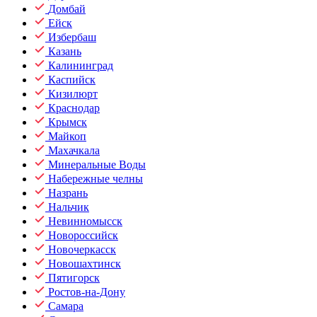
Домбай
Ейск
Избербаш
Казань
Калининград
Каспийск
Кизилюрт
Краснодар
Крымск
Майкоп
Махачкала
Минеральные Воды
Набережные челны
Назрань
Нальчик
Невинномысск
Новороссийск
Новочеркасск
Новошахтинск
Пятигорск
Ростов-на-Дону
Самара