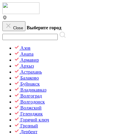
Выберите город
Close
Азов
Анапа
Армавир
Архыз
Астрахань
Балаково
Буйнакск
Владикавказ
Волгоград
Волгодонск
Волжский
Геленджик
Горячий ключ
Грозный
Дербент