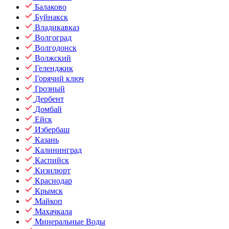
Балаково
Буйнакск
Владикавказ
Волгоград
Волгодонск
Волжский
Геленджик
Горячий ключ
Грозный
Дербент
Домбай
Ейск
Избербаш
Казань
Калининград
Каспийск
Кизилюрт
Краснодар
Крымск
Майкоп
Махачкала
Минеральные Воды