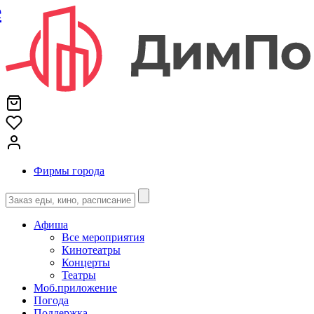
е
Фирмы города
Афиша
Все мероприятия
Кинотеатры
Концерты
Театры
Моб.приложение
Погода
Поддержка