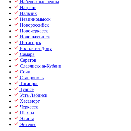
Набережные челны
Назрань
Нальчик
Невинномысск
Новороссийск
Новочеркасск
Новошахтинск
Пятигорск
Ростов-на-Дону
Самара
Саратов
Славянск-на-Кубани
Сочи
Ставрополь
Таганрог
Туапсе
Усть-Лабинск
Хасавюрт
Черкесск
Шахты
Элиста
Энгельс