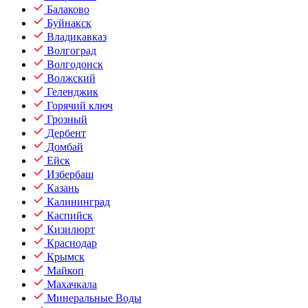
Балаково
Буйнакск
Владикавказ
Волгоград
Волгодонск
Волжский
Геленджик
Горячий ключ
Грозный
Дербент
Домбай
Ейск
Избербаш
Казань
Калининград
Каспийск
Кизилюрт
Краснодар
Крымск
Майкоп
Махачкала
Минеральные Воды