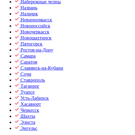
Набережные челны
Назрань
Нальчик
Невинномысск
Новороссийск
Новочеркасск
Новошахтинск
Пятигорск
Ростов-на-Дону
Самара
Саратов
Славянск-на-Кубани
Сочи
Ставрополь
Таганрог
Туапсе
Усть-Лабинск
Хасавюрт
Черкесск
Шахты
Элиста
Энгельс