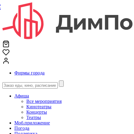
е
Фирмы города
Афиша
Все мероприятия
Кинотеатры
Концерты
Театры
Моб.приложение
Погода
Поддержка