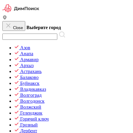
Выберите город
Close
Азов
Анапа
Армавир
Архыз
Астрахань
Балаково
Буйнакск
Владикавказ
Волгоград
Волгодонск
Волжский
Геленджик
Горячий ключ
Грозный
Дербент