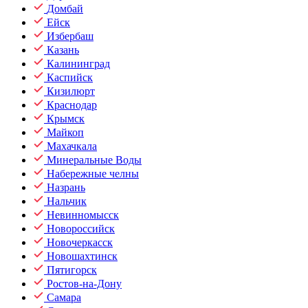
Домбай
Ейск
Избербаш
Казань
Калининград
Каспийск
Кизилюрт
Краснодар
Крымск
Майкоп
Махачкала
Минеральные Воды
Набережные челны
Назрань
Нальчик
Невинномысск
Новороссийск
Новочеркасск
Новошахтинск
Пятигорск
Ростов-на-Дону
Самара