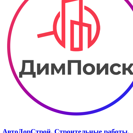
АвтоДорСтрой. Строительные работы.