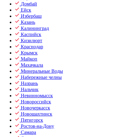
Домбай
Ейск
Избербаш
Казань
Калининград
Каспийск
Кизилюрт
Краснодар
Крымск
Майкоп
Махачкала
Минеральные Воды
Набережные челны
Назрань
Нальчик
Невинномысск
Новороссийск
Новочеркасск
Новошахтинск
Пятигорск
Ростов-на-Дону
Самара