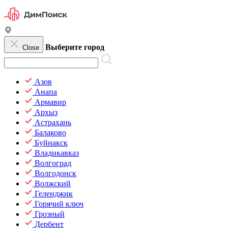
Выберите город
Close
Азов
Анапа
Армавир
Архыз
Астрахань
Балаково
Буйнакск
Владикавказ
Волгоград
Волгодонск
Волжский
Геленджик
Горячий ключ
Грозный
Дербент