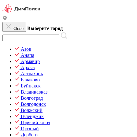
Выберите город
Close
Азов
Анапа
Армавир
Архыз
Астрахань
Балаково
Буйнакск
Владикавказ
Волгоград
Волгодонск
Волжский
Геленджик
Горячий ключ
Грозный
Дербент