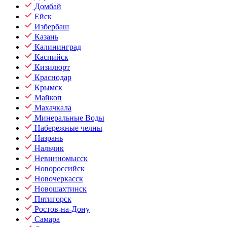
Домбай
Ейск
Избербаш
Казань
Калининград
Каспийск
Кизилюрт
Краснодар
Крымск
Майкоп
Махачкала
Минеральные Воды
Набережные челны
Назрань
Нальчик
Невинномысск
Новороссийск
Новочеркасск
Новошахтинск
Пятигорск
Ростов-на-Дону
Самара