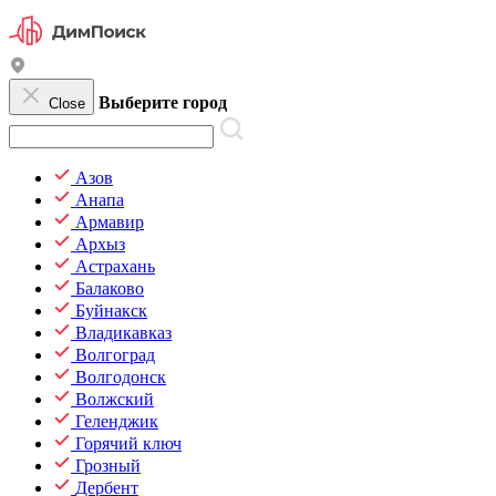
Выберите город
Close
Азов
Анапа
Армавир
Архыз
Астрахань
Балаково
Буйнакск
Владикавказ
Волгоград
Волгодонск
Волжский
Геленджик
Горячий ключ
Грозный
Дербент