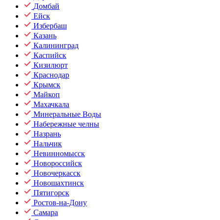
Домбай
Ейск
Избербаш
Казань
Калининград
Каспийск
Кизилюрт
Краснодар
Крымск
Майкоп
Махачкала
Минеральные Воды
Набережные челны
Назрань
Нальчик
Невинномысск
Новороссийск
Новочеркасск
Новошахтинск
Пятигорск
Ростов-на-Дону
Самара