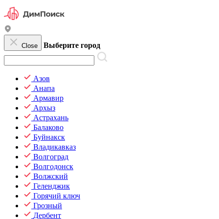
Выберите город
Close
Азов
Анапа
Армавир
Архыз
Астрахань
Балаково
Буйнакск
Владикавказ
Волгоград
Волгодонск
Волжский
Геленджик
Горячий ключ
Грозный
Дербент