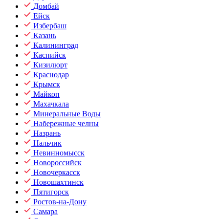
Домбай
Ейск
Избербаш
Казань
Калининград
Каспийск
Кизилюрт
Краснодар
Крымск
Майкоп
Махачкала
Минеральные Воды
Набережные челны
Назрань
Нальчик
Невинномысск
Новороссийск
Новочеркасск
Новошахтинск
Пятигорск
Ростов-на-Дону
Самара