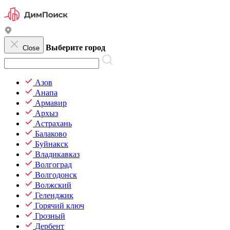
Выберите город
Close
Азов
Анапа
Армавир
Архыз
Астрахань
Балаково
Буйнакск
Владикавказ
Волгоград
Волгодонск
Волжский
Геленджик
Горячий ключ
Грозный
Дербент