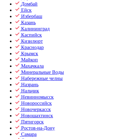
Домбай
Ейск
Избербаш
Казань
Калининград
Каспийск
Кизилюрт
Краснодар
Крымск
Майкоп
Махачкала
Минеральные Воды
Набережные челны
Назрань
Нальчик
Невинномысск
Новороссийск
Новочеркасск
Новошахтинск
Пятигорск
Ростов-на-Дону
Самара