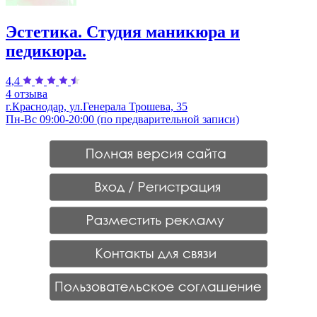
Эстетика. Студия маникюра и
педикюра.
4,4
4 отзыва
г.Краснодар, ул.Генерала Трошева, 35
Пн-Вс 09:00-20:00 (по предварительной записи)