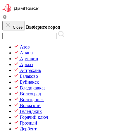
Выберите город
Close
Азов
Анапа
Армавир
Архыз
Астрахань
Балаково
Буйнакск
Владикавказ
Волгоград
Волгодонск
Волжский
Геленджик
Горячий ключ
Грозный
Дербент