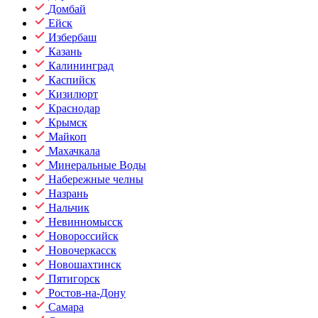
Домбай
Ейск
Избербаш
Казань
Калининград
Каспийск
Кизилюрт
Краснодар
Крымск
Майкоп
Махачкала
Минеральные Воды
Набережные челны
Назрань
Нальчик
Невинномысск
Новороссийск
Новочеркасск
Новошахтинск
Пятигорск
Ростов-на-Дону
Самара