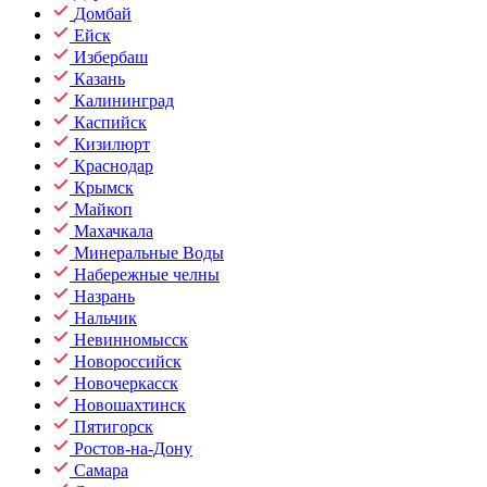
Домбай
Ейск
Избербаш
Казань
Калининград
Каспийск
Кизилюрт
Краснодар
Крымск
Майкоп
Махачкала
Минеральные Воды
Набережные челны
Назрань
Нальчик
Невинномысск
Новороссийск
Новочеркасск
Новошахтинск
Пятигорск
Ростов-на-Дону
Самара