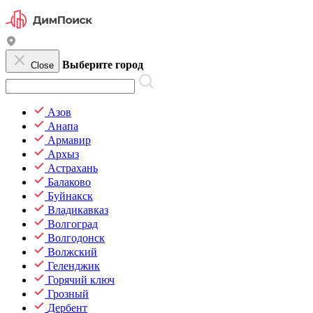
Выберите город
Close
Азов
Анапа
Армавир
Архыз
Астрахань
Балаково
Буйнакск
Владикавказ
Волгоград
Волгодонск
Волжский
Геленджик
Горячий ключ
Грозный
Дербент