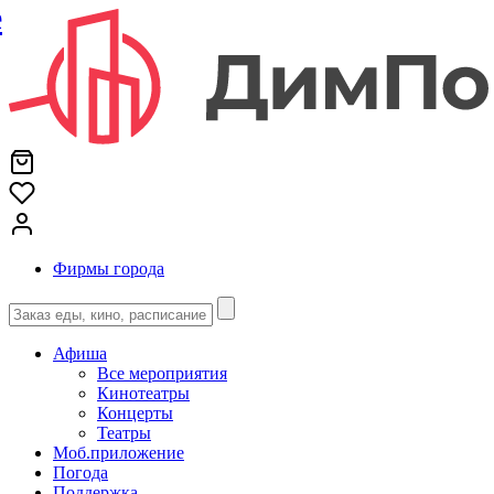
е
Фирмы города
Афиша
Все мероприятия
Кинотеатры
Концерты
Театры
Моб.приложение
Погода
Поддержка