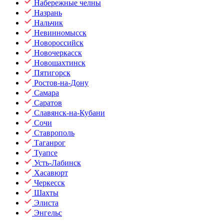
Набережные челны
Назрань
Нальчик
Невинномысск
Новороссийск
Новочеркасск
Новошахтинск
Пятигорск
Ростов-на-Дону
Самара
Саратов
Славянск-на-Кубани
Сочи
Ставрополь
Таганрог
Туапсе
Усть-Лабинск
Хасавюрт
Черкесск
Шахты
Элиста
Энгельс