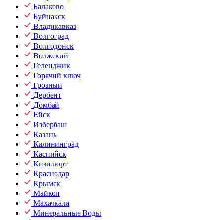
Балаково
Буйнакск
Владикавказ
Волгоград
Волгодонск
Волжский
Геленджик
Горячий ключ
Грозный
Дербент
Домбай
Ейск
Избербаш
Казань
Калининград
Каспийск
Кизилюрт
Краснодар
Крымск
Майкоп
Махачкала
Минеральные Воды