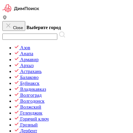
Выберите город
Close
Азов
Анапа
Армавир
Архыз
Астрахань
Балаково
Буйнакск
Владикавказ
Волгоград
Волгодонск
Волжский
Геленджик
Горячий ключ
Грозный
Дербент