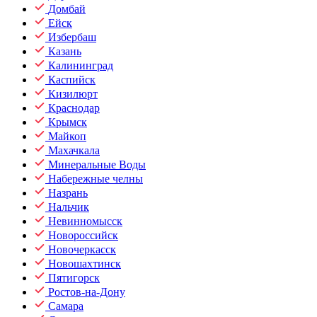
Домбай
Ейск
Избербаш
Казань
Калининград
Каспийск
Кизилюрт
Краснодар
Крымск
Майкоп
Махачкала
Минеральные Воды
Набережные челны
Назрань
Нальчик
Невинномысск
Новороссийск
Новочеркасск
Новошахтинск
Пятигорск
Ростов-на-Дону
Самара