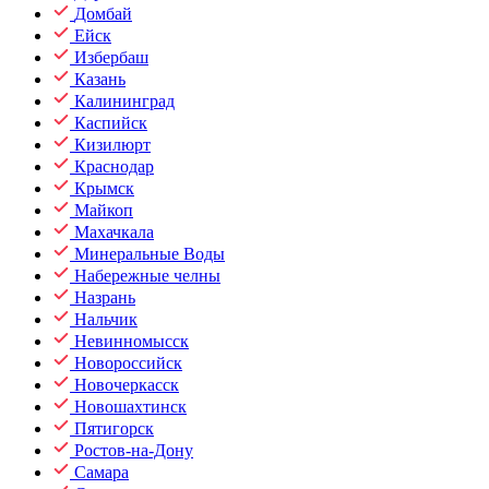
Домбай
Ейск
Избербаш
Казань
Калининград
Каспийск
Кизилюрт
Краснодар
Крымск
Майкоп
Махачкала
Минеральные Воды
Набережные челны
Назрань
Нальчик
Невинномысск
Новороссийск
Новочеркасск
Новошахтинск
Пятигорск
Ростов-на-Дону
Самара