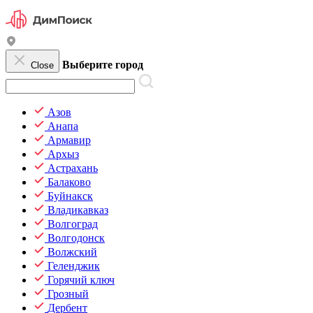
Выберите город
Close
Азов
Анапа
Армавир
Архыз
Астрахань
Балаково
Буйнакск
Владикавказ
Волгоград
Волгодонск
Волжский
Геленджик
Горячий ключ
Грозный
Дербент