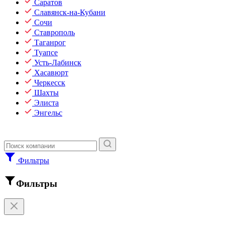
Саратов
Славянск-на-Кубани
Сочи
Ставрополь
Таганрог
Туапсе
Усть-Лабинск
Хасавюрт
Черкесск
Шахты
Элиста
Энгельс
Фильтры
Фильтры