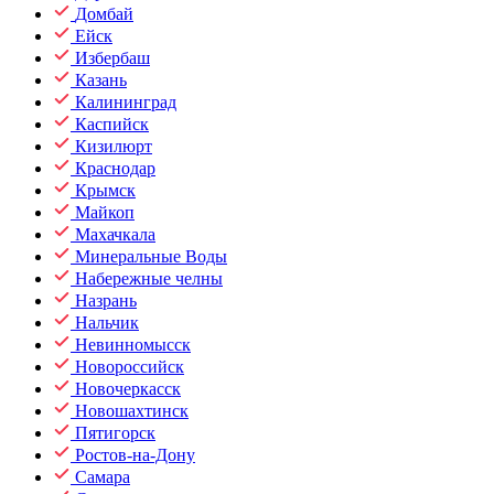
Домбай
Ейск
Избербаш
Казань
Калининград
Каспийск
Кизилюрт
Краснодар
Крымск
Майкоп
Махачкала
Минеральные Воды
Набережные челны
Назрань
Нальчик
Невинномысск
Новороссийск
Новочеркасск
Новошахтинск
Пятигорск
Ростов-на-Дону
Самара