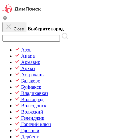
Выберите город
Close
Азов
Анапа
Армавир
Архыз
Астрахань
Балаково
Буйнакск
Владикавказ
Волгоград
Волгодонск
Волжский
Геленджик
Горячий ключ
Грозный
Дербент