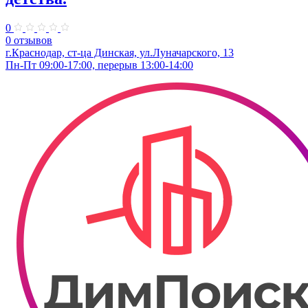
0
0 отзывов
г.Краснодар, ст-ца Динская, ул.Луначарского, 13
Пн-Пт 09:00-17:00, перерыв 13:00-14:00