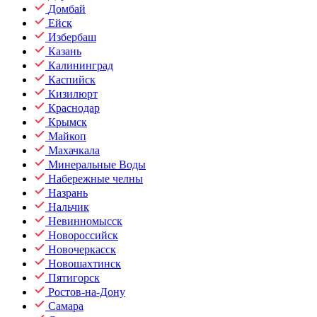
Домбай
Ейск
Избербаш
Казань
Калининград
Каспийск
Кизилюрт
Краснодар
Крымск
Майкоп
Махачкала
Минеральные Воды
Набережные челны
Назрань
Нальчик
Невинномысск
Новороссийск
Новочеркасск
Новошахтинск
Пятигорск
Ростов-на-Дону
Самара