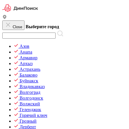
Выберите город
Close
Азов
Анапа
Армавир
Архыз
Астрахань
Балаково
Буйнакск
Владикавказ
Волгоград
Волгодонск
Волжский
Геленджик
Горячий ключ
Грозный
Дербент