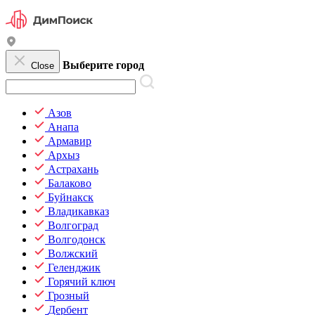
Выберите город
Close
Азов
Анапа
Армавир
Архыз
Астрахань
Балаково
Буйнакск
Владикавказ
Волгоград
Волгодонск
Волжский
Геленджик
Горячий ключ
Грозный
Дербент