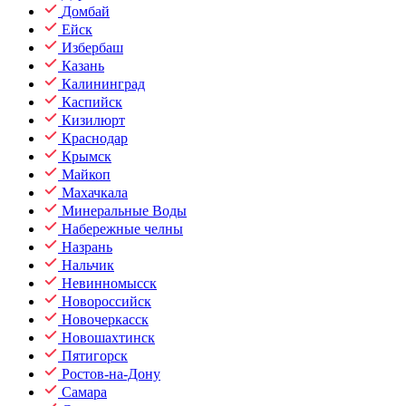
Домбай
Ейск
Избербаш
Казань
Калининград
Каспийск
Кизилюрт
Краснодар
Крымск
Майкоп
Махачкала
Минеральные Воды
Набережные челны
Назрань
Нальчик
Невинномысск
Новороссийск
Новочеркасск
Новошахтинск
Пятигорск
Ростов-на-Дону
Самара