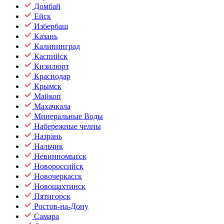
Домбай
Ейск
Избербаш
Казань
Калининград
Каспийск
Кизилюрт
Краснодар
Крымск
Майкоп
Махачкала
Минеральные Воды
Набережные челны
Назрань
Нальчик
Невинномысск
Новороссийск
Новочеркасск
Новошахтинск
Пятигорск
Ростов-на-Дону
Самара