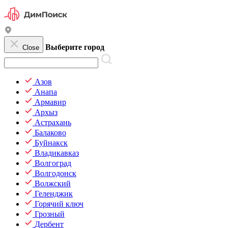
Выберите город
Close
Азов
Анапа
Армавир
Архыз
Астрахань
Балаково
Буйнакск
Владикавказ
Волгоград
Волгодонск
Волжский
Геленджик
Горячий ключ
Грозный
Дербент