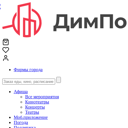
е
Фирмы города
Афиша
Все мероприятия
Кинотеатры
Концерты
Театры
Моб.приложение
Погода
Поддержка