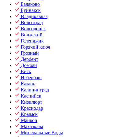
Балаково
Буйнакск
Владикавказ
Волгоград
Волгодонск
Волжский
Геленджик
Горячий ключ
Грозный
Дербент
Домбай
Ейск
Избербаш
Казань
Калининград
Каспийск
Кизилюрт
Краснодар
Крымск
Майкоп
Махачкала
Минеральные Воды