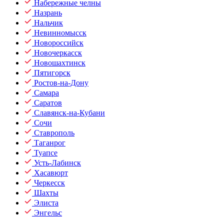
Набережные челны
Назрань
Нальчик
Невинномысск
Новороссийск
Новочеркасск
Новошахтинск
Пятигорск
Ростов-на-Дону
Самара
Саратов
Славянск-на-Кубани
Сочи
Ставрополь
Таганрог
Туапсе
Усть-Лабинск
Хасавюрт
Черкесск
Шахты
Элиста
Энгельс