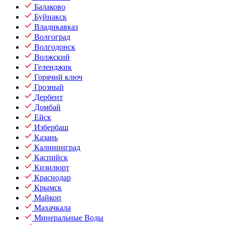
Балаково
Буйнакск
Владикавказ
Волгоград
Волгодонск
Волжский
Геленджик
Горячий ключ
Грозный
Дербент
Домбай
Ейск
Избербаш
Казань
Калининград
Каспийск
Кизилюрт
Краснодар
Крымск
Майкоп
Махачкала
Минеральные Воды