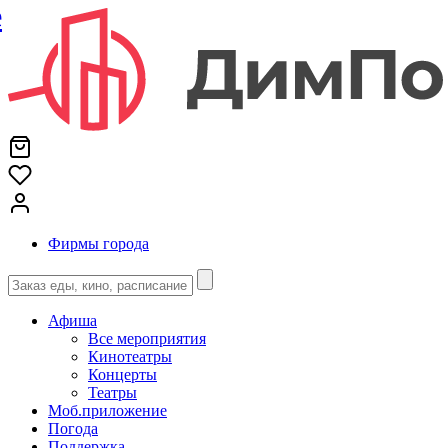
е
Фирмы города
Афиша
Все мероприятия
Кинотеатры
Концерты
Театры
Моб.приложение
Погода
Поддержка