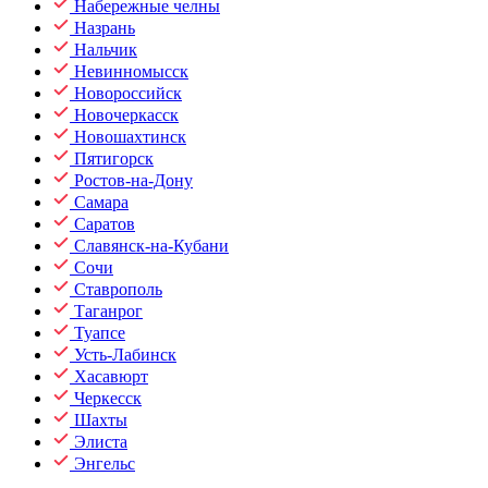
Набережные челны
Назрань
Нальчик
Невинномысск
Новороссийск
Новочеркасск
Новошахтинск
Пятигорск
Ростов-на-Дону
Самара
Саратов
Славянск-на-Кубани
Сочи
Ставрополь
Таганрог
Туапсе
Усть-Лабинск
Хасавюрт
Черкесск
Шахты
Элиста
Энгельс