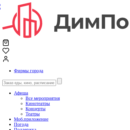
е
Фирмы города
Афиша
Все мероприятия
Кинотеатры
Концерты
Театры
Моб.приложение
Погода
Поддержка