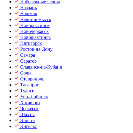
Набережные челны
Назрань
Нальчик
Невинномысск
Новороссийск
Новочеркасск
Новошахтинск
Пятигорск
Ростов-на-Дону
Самара
Саратов
Славянск-на-Кубани
Сочи
Ставрополь
Таганрог
Туапсе
Усть-Лабинск
Хасавюрт
Черкесск
Шахты
Элиста
Энгельс