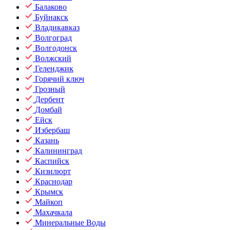
Балаково
Буйнакск
Владикавказ
Волгоград
Волгодонск
Волжский
Геленджик
Горячий ключ
Грозный
Дербент
Домбай
Ейск
Избербаш
Казань
Калининград
Каспийск
Кизилюрт
Краснодар
Крымск
Майкоп
Махачкала
Минеральные Воды