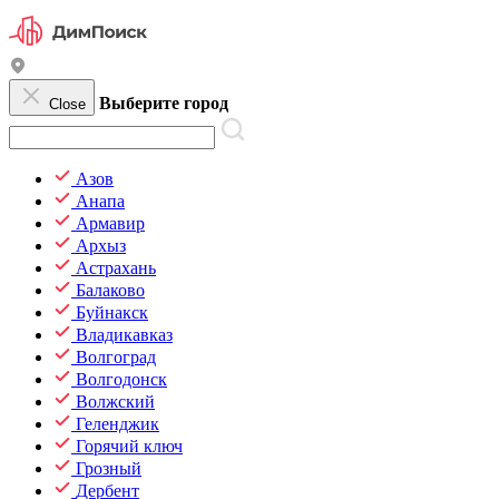
Выберите город
Close
Азов
Анапа
Армавир
Архыз
Астрахань
Балаково
Буйнакск
Владикавказ
Волгоград
Волгодонск
Волжский
Геленджик
Горячий ключ
Грозный
Дербент