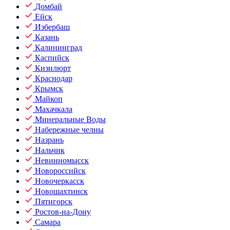
Домбай
Ейск
Избербаш
Казань
Калининград
Каспийск
Кизилюрт
Краснодар
Крымск
Майкоп
Махачкала
Минеральные Воды
Набережные челны
Назрань
Нальчик
Невинномысск
Новороссийск
Новочеркасск
Новошахтинск
Пятигорск
Ростов-на-Дону
Самара