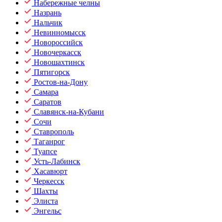
Набережные челны
Назрань
Нальчик
Невинномысск
Новороссийск
Новочеркасск
Новошахтинск
Пятигорск
Ростов-на-Дону
Самара
Саратов
Славянск-на-Кубани
Сочи
Ставрополь
Таганрог
Туапсе
Усть-Лабинск
Хасавюрт
Черкесск
Шахты
Элиста
Энгельс