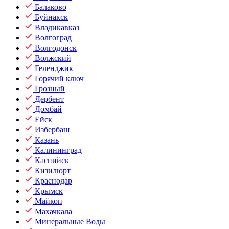
Балаково
Буйнакск
Владикавказ
Волгоград
Волгодонск
Волжский
Геленджик
Горячий ключ
Грозный
Дербент
Домбай
Ейск
Избербаш
Казань
Калининград
Каспийск
Кизилюрт
Краснодар
Крымск
Майкоп
Махачкала
Минеральные Воды