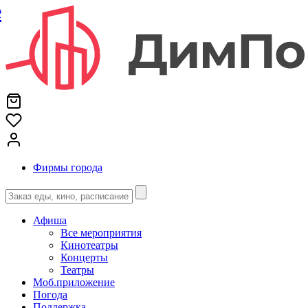
е
Фирмы города
Афиша
Все мероприятия
Кинотеатры
Концерты
Театры
Моб.приложение
Погода
Поддержка