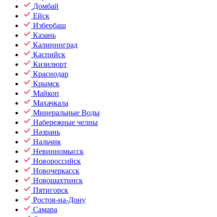
Домбай
Ейск
Избербаш
Казань
Калининград
Каспийск
Кизилюрт
Краснодар
Крымск
Майкоп
Махачкала
Минеральные Воды
Набережные челны
Назрань
Нальчик
Невинномысск
Новороссийск
Новочеркасск
Новошахтинск
Пятигорск
Ростов-на-Дону
Самара