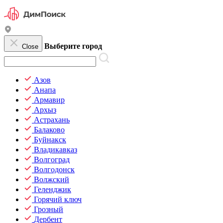
Выберите город
Close
Азов
Анапа
Армавир
Архыз
Астрахань
Балаково
Буйнакск
Владикавказ
Волгоград
Волгодонск
Волжский
Геленджик
Горячий ключ
Грозный
Дербент