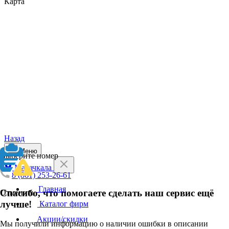
Карта
Назад
Меню
Выберите номер
Махачкала
8 (861) 253-26-61
Главная
Спасибо, что помогаете сделать наш сервис ещё
Отменить
лучше!
Каталог фирм
Акции/скидки
Мы получили информацию о наличии ошибки в описании