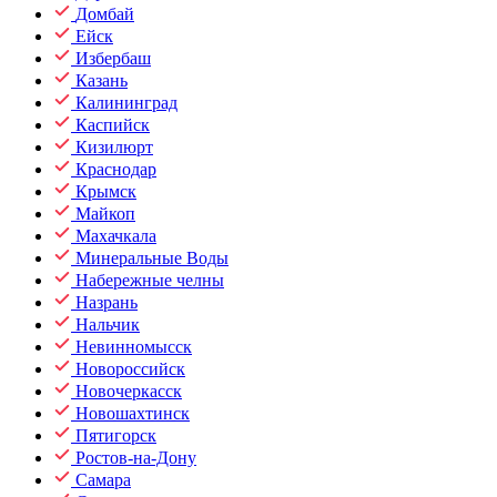
Домбай
Ейск
Избербаш
Казань
Калининград
Каспийск
Кизилюрт
Краснодар
Крымск
Майкоп
Махачкала
Минеральные Воды
Набережные челны
Назрань
Нальчик
Невинномысск
Новороссийск
Новочеркасск
Новошахтинск
Пятигорск
Ростов-на-Дону
Самара