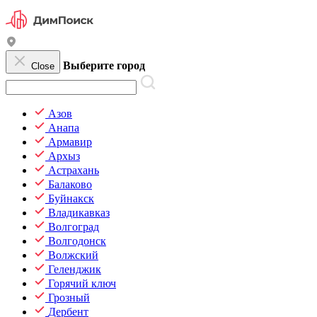
Выберите город
Close
Азов
Анапа
Армавир
Архыз
Астрахань
Балаково
Буйнакск
Владикавказ
Волгоград
Волгодонск
Волжский
Геленджик
Горячий ключ
Грозный
Дербент