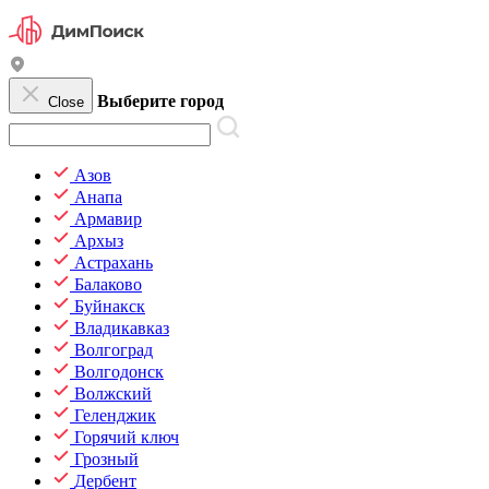
Выберите город
Close
Азов
Анапа
Армавир
Архыз
Астрахань
Балаково
Буйнакск
Владикавказ
Волгоград
Волгодонск
Волжский
Геленджик
Горячий ключ
Грозный
Дербент