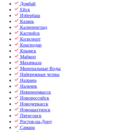
Домбай
Ейск
Избербаш
Казань
Калининград
Каспийск
Кизилюрт
Краснодар
Крымск
Майкоп
Махачкала
Минеральные Воды
Набережные челны
Назрань
Нальчик
Невинномысск
Новороссийск
Новочеркасск
Новошахтинск
Пятигорск
Ростов-на-Дону
Самара