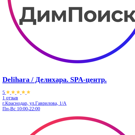
Delihara / Делихара. ​SPA-центр.
5
1 отзыв
г.Краснодар, ул.Гаврилова, 1/А
Пн-Вс 10:00-22:00