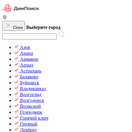
Выберите город
Close
Азов
Анапа
Армавир
Архыз
Астрахань
Балаково
Буйнакск
Владикавказ
Волгоград
Волгодонск
Волжский
Геленджик
Горячий ключ
Грозный
Дербент