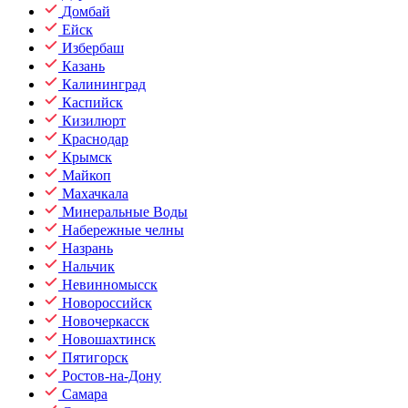
Домбай
Ейск
Избербаш
Казань
Калининград
Каспийск
Кизилюрт
Краснодар
Крымск
Майкоп
Махачкала
Минеральные Воды
Набережные челны
Назрань
Нальчик
Невинномысск
Новороссийск
Новочеркасск
Новошахтинск
Пятигорск
Ростов-на-Дону
Самара