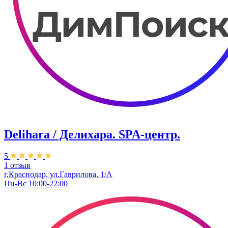
Delihara / Делихара. ​SPA-центр.
5
1 отзыв
г.Краснодар, ул.Гаврилова, 1/А
Пн-Вс 10:00-22:00