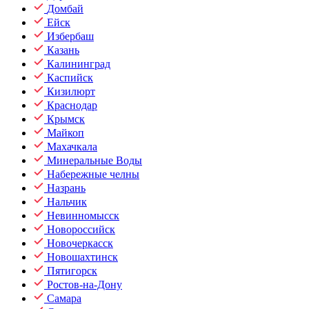
Домбай
Ейск
Избербаш
Казань
Калининград
Каспийск
Кизилюрт
Краснодар
Крымск
Майкоп
Махачкала
Минеральные Воды
Набережные челны
Назрань
Нальчик
Невинномысск
Новороссийск
Новочеркасск
Новошахтинск
Пятигорск
Ростов-на-Дону
Самара