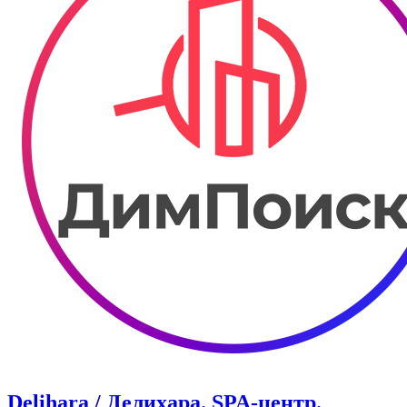
Delihara / Делихара. ​SPA-центр.