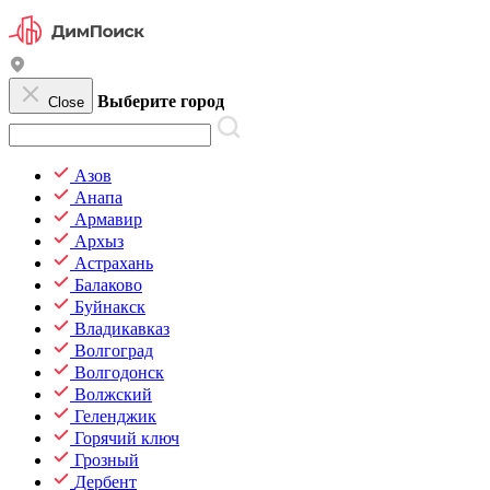
Выберите город
Close
Азов
Анапа
Армавир
Архыз
Астрахань
Балаково
Буйнакск
Владикавказ
Волгоград
Волгодонск
Волжский
Геленджик
Горячий ключ
Грозный
Дербент