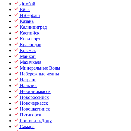
Домбай
Ейск
Избербаш
Казань
Калининград
Каспийск
Кизилюрт
Краснодар
Крымск
Майкоп
Махачкала
Минеральные Воды
Набережные челны
Назрань
Нальчик
Невинномысск
Новороссийск
Новочеркасск
Новошахтинск
Пятигорск
Ростов-на-Дону
Самара