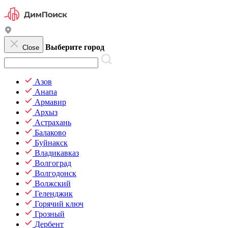
Выберите город
Close
Азов
Анапа
Армавир
Архыз
Астрахань
Балаково
Буйнакск
Владикавказ
Волгоград
Волгодонск
Волжский
Геленджик
Горячий ключ
Грозный
Дербент