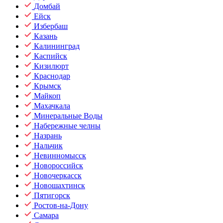
Домбай
Ейск
Избербаш
Казань
Калининград
Каспийск
Кизилюрт
Краснодар
Крымск
Майкоп
Махачкала
Минеральные Воды
Набережные челны
Назрань
Нальчик
Невинномысск
Новороссийск
Новочеркасск
Новошахтинск
Пятигорск
Ростов-на-Дону
Самара