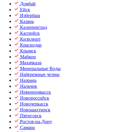
Домбай
Ейск
Избербаш
Казань
Калининград
Каспийск
Кизилюрт
Краснодар
Крымск
Майкоп
Махачкала
Минеральные Воды
Набережные челны
Назрань
Нальчик
Невинномысск
Новороссийск
Новочеркасск
Новошахтинск
Пятигорск
Ростов-на-Дону
Самара