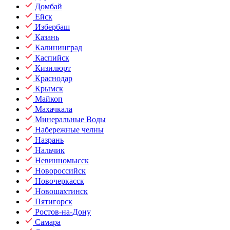
Домбай
Ейск
Избербаш
Казань
Калининград
Каспийск
Кизилюрт
Краснодар
Крымск
Майкоп
Махачкала
Минеральные Воды
Набережные челны
Назрань
Нальчик
Невинномысск
Новороссийск
Новочеркасск
Новошахтинск
Пятигорск
Ростов-на-Дону
Самара