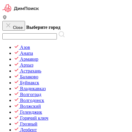
Выберите город
Close
Азов
Анапа
Армавир
Архыз
Астрахань
Балаково
Буйнакск
Владикавказ
Волгоград
Волгодонск
Волжский
Геленджик
Горячий ключ
Грозный
Дербент