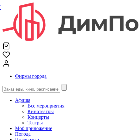
е
Фирмы города
Афиша
Все мероприятия
Кинотеатры
Концерты
Театры
Моб.приложение
Погода
Поддержка