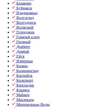
Балаково
Буйнакск
Владикавказ
Волгоград
Волгодонск
Волжский
Геленджик
Горячий ключ
Грозный
Дербент
Домбай
Ейск
Избербаш
Казань
Калининград
Каспийск
Кизилюрт
Краснодар
Крымск
Майкоп
Махачкала
Минеральные Воды