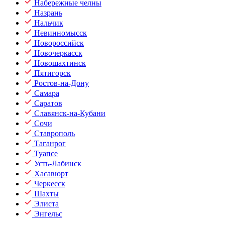
Набережные челны
Назрань
Нальчик
Невинномысск
Новороссийск
Новочеркасск
Новошахтинск
Пятигорск
Ростов-на-Дону
Самара
Саратов
Славянск-на-Кубани
Сочи
Ставрополь
Таганрог
Туапсе
Усть-Лабинск
Хасавюрт
Черкесск
Шахты
Элиста
Энгельс