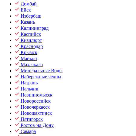
Домбай
Ейск
Избербаш
Казань
Калининград
Каспийск
Кизилюрт
Краснодар
Крымск
Майкоп
Махачкала
Минеральные Воды
Набережные челны
Назрань
Нальчик
Невинномысск
Новороссийск
Новочеркасск
Новошахтинск
Пятигорск
Ростов-на-Дону
Самара