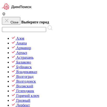
Выберите город
Close
Азов
Анапа
Армавир
Архыз
Астрахань
Балаково
Буйнакск
Владикавказ
Волгоград
Волгодонск
Волжский
Геленджик
Горячий ключ
Грозный
Дербент