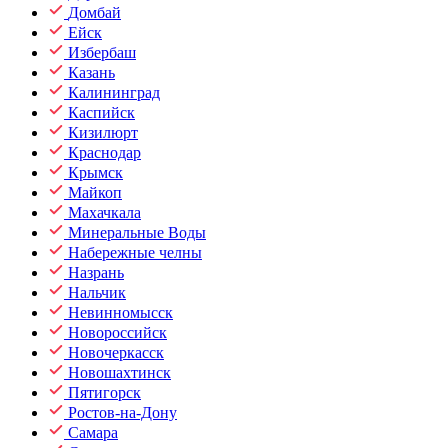
Домбай
Ейск
Избербаш
Казань
Калининград
Каспийск
Кизилюрт
Краснодар
Крымск
Майкоп
Махачкала
Минеральные Воды
Набережные челны
Назрань
Нальчик
Невинномысск
Новороссийск
Новочеркасск
Новошахтинск
Пятигорск
Ростов-на-Дону
Самара