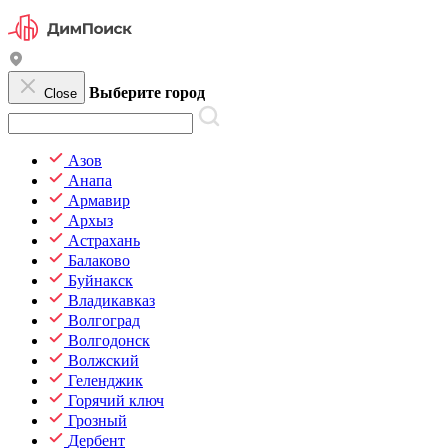
Выберите город
Close
Азов
Анапа
Армавир
Архыз
Астрахань
Балаково
Буйнакск
Владикавказ
Волгоград
Волгодонск
Волжский
Геленджик
Горячий ключ
Грозный
Дербент