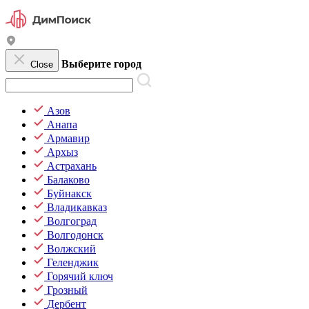
Выберите город
Close
Азов
Анапа
Армавир
Архыз
Астрахань
Балаково
Буйнакск
Владикавказ
Волгоград
Волгодонск
Волжский
Геленджик
Горячий ключ
Грозный
Дербент