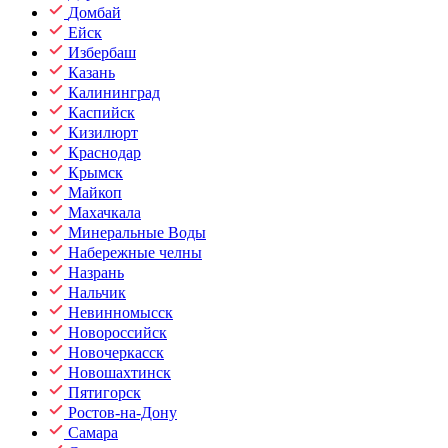
Домбай
Ейск
Избербаш
Казань
Калининград
Каспийск
Кизилюрт
Краснодар
Крымск
Майкоп
Махачкала
Минеральные Воды
Набережные челны
Назрань
Нальчик
Невинномысск
Новороссийск
Новочеркасск
Новошахтинск
Пятигорск
Ростов-на-Дону
Самара