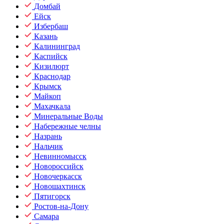
Домбай
Ейск
Избербаш
Казань
Калининград
Каспийск
Кизилюрт
Краснодар
Крымск
Майкоп
Махачкала
Минеральные Воды
Набережные челны
Назрань
Нальчик
Невинномысск
Новороссийск
Новочеркасск
Новошахтинск
Пятигорск
Ростов-на-Дону
Самара