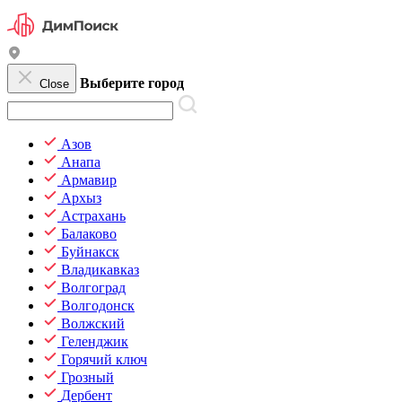
Выберите город
Close
Азов
Анапа
Армавир
Архыз
Астрахань
Балаково
Буйнакск
Владикавказ
Волгоград
Волгодонск
Волжский
Геленджик
Горячий ключ
Грозный
Дербент