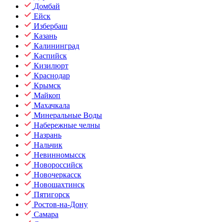
Домбай
Ейск
Избербаш
Казань
Калининград
Каспийск
Кизилюрт
Краснодар
Крымск
Майкоп
Махачкала
Минеральные Воды
Набережные челны
Назрань
Нальчик
Невинномысск
Новороссийск
Новочеркасск
Новошахтинск
Пятигорск
Ростов-на-Дону
Самара