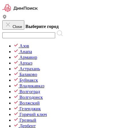
Выберите город
Close
Азов
Анапа
Армавир
Архыз
Астрахань
Балаково
Буйнакск
Владикавказ
Волгоград
Волгодонск
Волжский
Геленджик
Горячий ключ
Грозный
Дербент