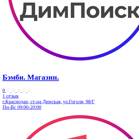
Бэмби. Магазин.
0
1 отзыв
г.Краснодар, ст-ца Динская, ул.Гоголя, 98/Г
Пн-Вс 09:00-20:00