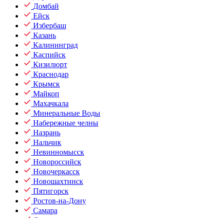
Домбай
Ейск
Избербаш
Казань
Калининград
Каспийск
Кизилюрт
Краснодар
Крымск
Майкоп
Махачкала
Минеральные Воды
Набережные челны
Назрань
Нальчик
Невинномысск
Новороссийск
Новочеркасск
Новошахтинск
Пятигорск
Ростов-на-Дону
Самара