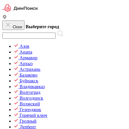
Выберите город
Close
Азов
Анапа
Армавир
Архыз
Астрахань
Балаково
Буйнакск
Владикавказ
Волгоград
Волгодонск
Волжский
Геленджик
Горячий ключ
Грозный
Дербент