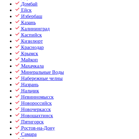
Домбай
Ейск
Избербаш
Казань
Калининград
Каспийск
Кизилюрт
Краснодар
Крымск
Майкоп
Махачкала
Минеральные Воды
Набережные челны
Назрань
Нальчик
Невинномысск
Новороссийск
Новочеркасск
Новошахтинск
Пятигорск
Ростов-на-Дону
Самара