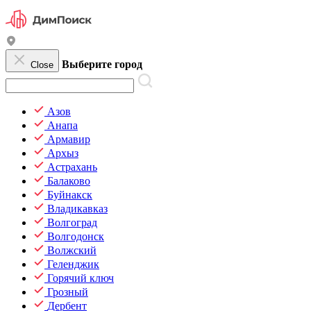
Выберите город
Close
Азов
Анапа
Армавир
Архыз
Астрахань
Балаково
Буйнакск
Владикавказ
Волгоград
Волгодонск
Волжский
Геленджик
Горячий ключ
Грозный
Дербент