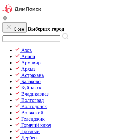
Выберите город
Close
Азов
Анапа
Армавир
Архыз
Астрахань
Балаково
Буйнакск
Владикавказ
Волгоград
Волгодонск
Волжский
Геленджик
Горячий ключ
Грозный
Дербент