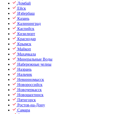
Домбай
Ейск
Избербаш
Казань
Калининград
Каспийск
Кизилюрт
Краснодар
Крымск
Майкоп
Махачкала
Минеральные Воды
Набережные челны
Назрань
Нальчик
Невинномысск
Новороссийск
Новочеркасск
Новошахтинск
Пятигорск
Ростов-на-Дону
Самара