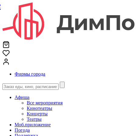
е
Фирмы города
Афиша
Все мероприятия
Кинотеатры
Концерты
Театры
Моб.приложение
Погода
Поддержка