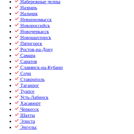
Набережные челны
Назрань
Нальчик
Невинномысск
Новороссийск
Новочеркасск
Новошахтинск
Пятигорск
Ростов-на-Дону
Самара
Саратов
Славянск-на-Кубани
Сочи
Ставрополь
Таганрог
Туапсе
Усть-Лабинск
Хасавюрт
Черкесск
Шахты
Элиста
Энгельс