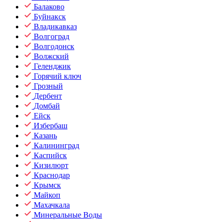
Балаково
Буйнакск
Владикавказ
Волгоград
Волгодонск
Волжский
Геленджик
Горячий ключ
Грозный
Дербент
Домбай
Ейск
Избербаш
Казань
Калининград
Каспийск
Кизилюрт
Краснодар
Крымск
Майкоп
Махачкала
Минеральные Воды